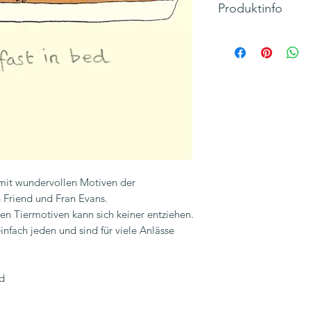
Produktinfo
Motiv: Katze mit Frü
Text: "Breakfast in 
Klappkarte, Hochfo
Maße 105x 148 m
Hersteller: TwoBad
Inkl. 19% MwSt., zzg
mit wundervollen Motiven der
n Friend und Fran Evans.
n Tiermotiven kann sich keiner entziehen.
infach jeden und sind für viele Anlässe
nd