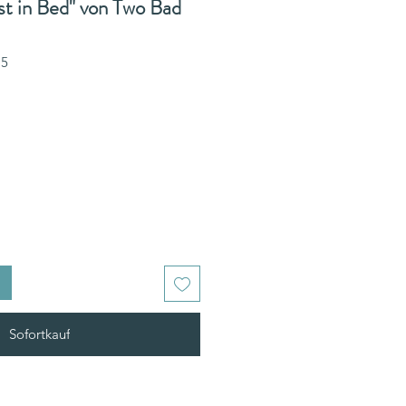
st in Bed" von Two Bad
15
Sofortkauf