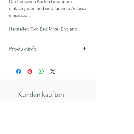
Die tierischen Karten bezaubern
einfach jeden und sind für viele Anlässe
einsetzbar.
Hersteller: Two Bad Mice, England
Produktinfo
Motiv: Großer Hase mit kleinen
Häschen
Text: Partying with the kids
Klappkarte, Hochformat mit Umschlag
Maße 105x 148 mm
Kunden kauften
Hersteller: TwoBadMice, England
Inkl. 19% MwSt., zzgl. Versandkosten
auch
veredelt