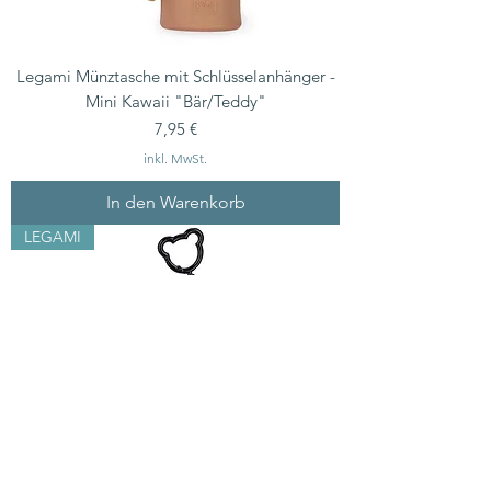
Legami Münztasche mit Schlüsselanhänger -
Mini Kawaii "Bär/Teddy"
Preis
7,95 €
inkl. MwSt.
In den Warenkorb
LEGAMI