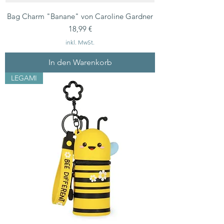
Bag Charm "Banane" von Caroline Gardner
Preis
18,99 €
inkl. MwSt.
In den Warenkorb
LEGAMI