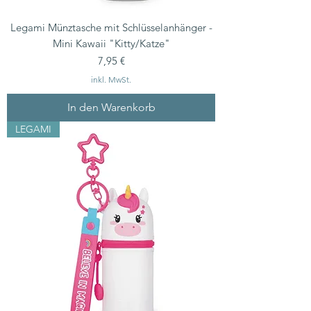
Legami Münztasche mit Schlüsselanhänger -
Mini Kawaii "Kitty/Katze"
Preis
7,95 €
inkl. MwSt.
In den Warenkorb
LEGAMI