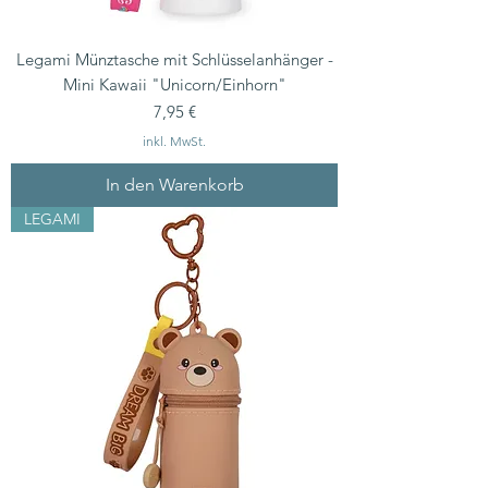
Legami Münztasche mit Schlüsselanhänger -
Mini Kawaii "Unicorn/Einhorn"
Preis
7,95 €
inkl. MwSt.
In den Warenkorb
LEGAMI