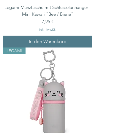
Legami Münztasche mit Schlüsselanhänger -
Mini Kawaii "Bee / Biene"
Preis
7,95 €
inkl. MwSt.
In den Warenkorb
LEGAMI