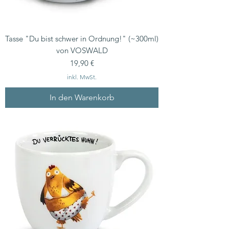
Tasse "Du bist schwer in Ordnung!" (~300ml)
von VOSWALD
Preis
19,90 €
inkl. MwSt.
In den Warenkorb