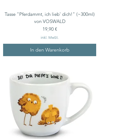
Tasse "Pferdammt, ich lieb' dich!" (~300ml)
von VOSWALD
Preis
19,90 €
inkl. MwSt.
In den Warenkorb