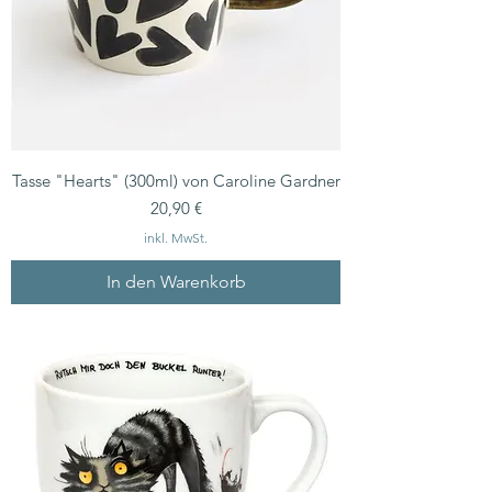
Tasse "Hearts" (300ml) von Caroline Gardner
Preis
20,90 €
inkl. MwSt.
In den Warenkorb