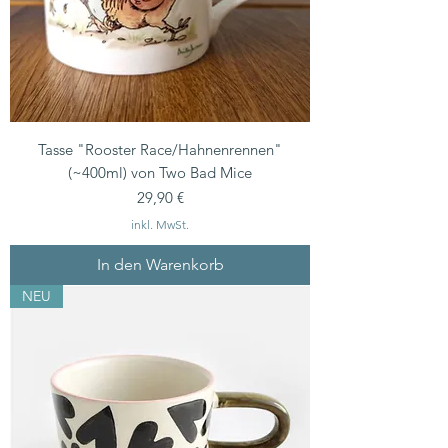
Tasse "Rooster Race/Hahnenrennen"
(~400ml) von Two Bad Mice
Preis
29,90 €
inkl. MwSt.
In den Warenkorb
NEU