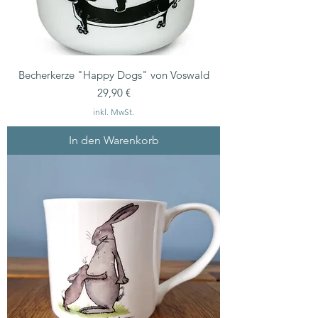
Becherkerze "Happy Dogs" von Voswald
Preis
29,90 €
inkl. MwSt.
In den Warenkorb