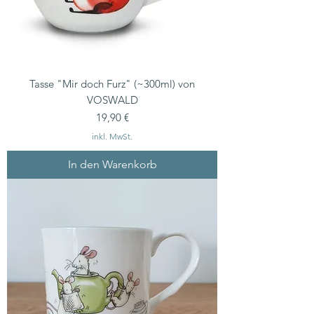
Tasse "Mir doch Furz" (~300ml) von
VOSWALD
Preis
19,90 €
inkl. MwSt.
In den Warenkorb