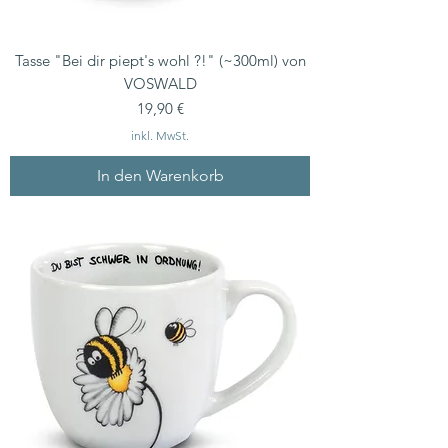
Tasse "Bei dir piept's wohl ?!" (~300ml) von
VOSWALD
Preis
19,90 €
inkl. MwSt.
In den Warenkorb