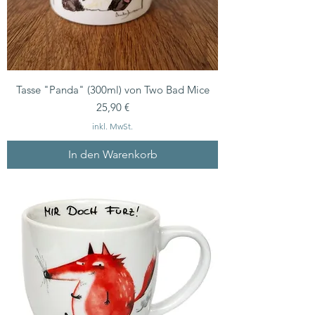
Tasse "Panda" (300ml) von Two Bad Mice
Preis
25,90 €
inkl. MwSt.
In den Warenkorb