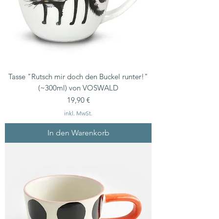
Tasse "Rutsch mir doch den Buckel runter!"
(~300ml) von VOSWALD
Preis
19,90 €
inkl. MwSt.
In den Warenkorb