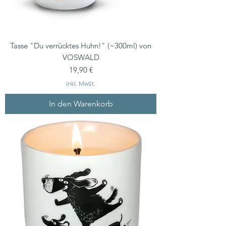
Tasse "Du verrücktes Huhn!" (~300ml) von
VOSWALD
Preis
19,90 €
inkl. MwSt.
In den Warenkorb