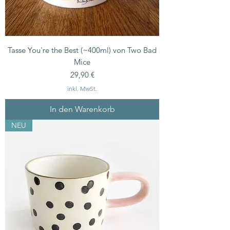
Tasse You're the Best (~400ml) von Two Bad
Mice
Preis
29,90 €
inkl. MwSt.
In den Warenkorb
NEU