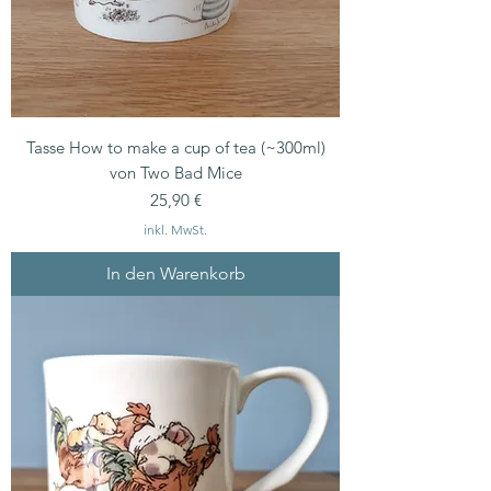
Tasse How to make a cup of tea (~300ml)
von Two Bad Mice
Preis
25,90 €
inkl. MwSt.
In den Warenkorb