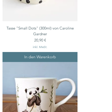
Tasse "Small Dots" (300ml) von Caroline
Gardner
Preis
20,90 €
inkl. MwSt.
In den Warenkorb