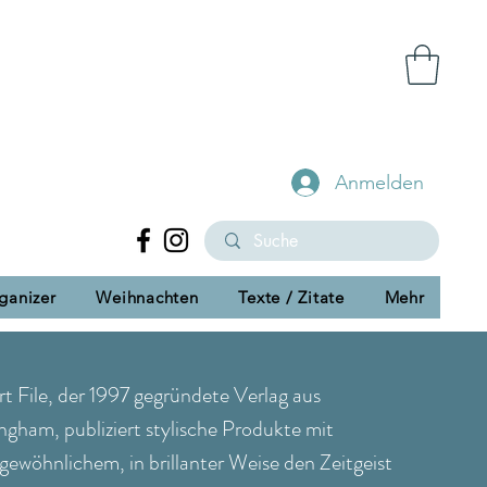
Anmelden
ganizer
Weihnachten
Texte / Zitate
Mehr
rt File, der 1997 gegründete Verlag aus
ngham, publiziert stylische Produkte mit
rgewöhnlichem,
in brillanter Weise den Zeitgeist