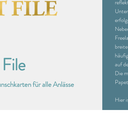
refle
Unter
erfol
Neben
Freela
breit
häufi
 File
auf d
Die m
Papet
nschkarten für alle Anlässe
Hier 