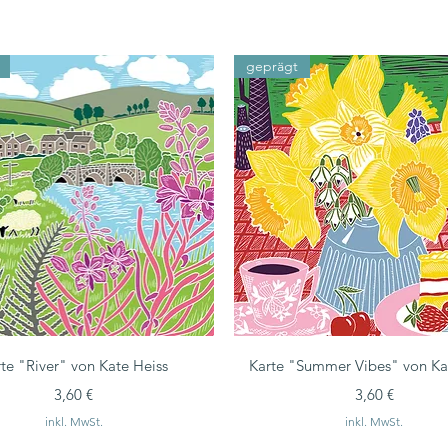
geprägt
te "River" von Kate Heiss
Karte "Summer Vibes" von Ka
Preis
Preis
3,60 €
3,60 €
inkl. MwSt.
inkl. MwSt.