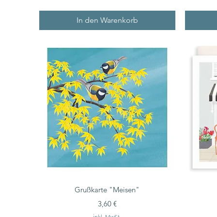
In den Warenkorb
Grußkarte "Meisen"
Preis
3,60 €
inkl. MwSt.