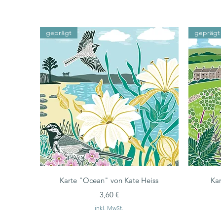
geprägt
geprägt
Karte "Ocean" von Kate Heiss
Kar
Preis
3,60 €
inkl. MwSt.