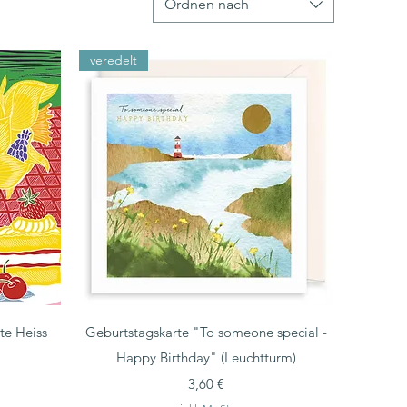
Ordnen nach
veredelt
te Heiss
Geburtstagskarte "To someone special -
Happy Birthday" (Leuchtturm)
Preis
3,60 €