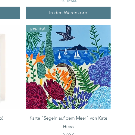
inkl. MwSt.
In den Warenkorb
geprägt
o)
Karte "Segeln auf dem Meer" von Kate
Heiss
Preis