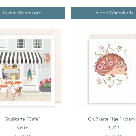
In den Warenkorb
In den Warenkorb
Grußkarte "Café"
Grußkarte "Igel" (blank
Preis
Preis
3,60 €
3,20 €
inkl. MwSt.
inkl. MwSt.