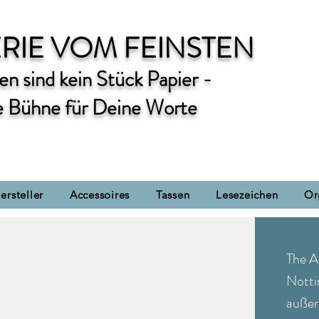
RIE VOM FEINSTEN
n sind kein Stück Papier -
e Bühne für Deine Worte
ersteller
Accessoires
Tassen
Lesezeichen
Or
The A
Notti
auße