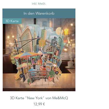
inkl. MwSt.
In den Warenkorb
3D Karte
3D Karte "New York" von Me&McQ
Preis
12,99 €