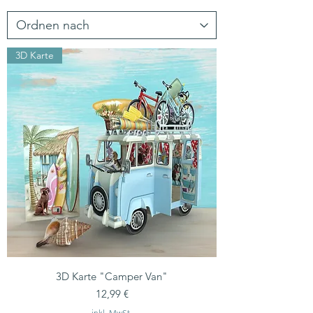
3D Karte
3D Karte "Camper Van"
Preis
12,99 €
inkl. MwSt.