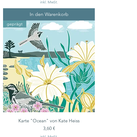
inkl. MwSt.
In den Warenkorb
geprägt
Karte "Ocean" von Kate Heiss
Preis
3,60 €
inkl. MwSt.