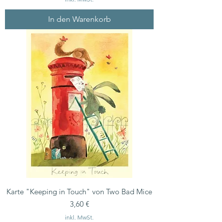
In den Warenkorb
Karte "Keeping in Touch" von Two Bad Mice
Preis
3,60 €
inkl. MwSt.