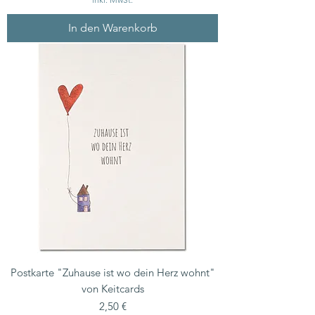
In den Warenkorb
Postkarte "Zuhause ist wo dein Herz wohnt"
von Keitcards
Preis
2,50 €