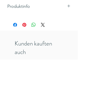
Produktinfo
Motiv: Kerzen
Klappkarte, Quadratisch mit Umschlag
Maße 125 x 135 mm
Hersteller: Caroline Gardner, England
Inkl. 19% MwSt., zzgl. Versandkosten
Kunden kauften
auch
veredelt