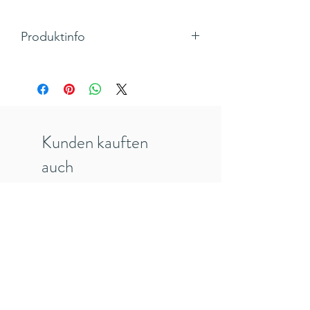
Produktinfo
Motiv: Geburtstagskuchen
Klappkarte, Quadratisch mit Umschlag
Maße 125 x 135 mm
Hersteller: Caroline Gardner, England
Inkl. 19% MwSt., zzgl. Versandkosten
Kunden kauften
auch