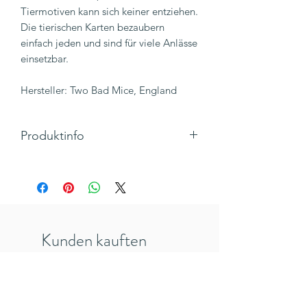
Tiermotiven kann sich keiner entziehen.
Die tierischen Karten bezaubern
einfach jeden und sind für viele Anlässe
einsetzbar.
Hersteller: Two Bad Mice, England
Produktinfo
Motiv: Katze mit Geschenk
Text: A Christmas gift
Klappkarte, Hochformat mit Umschlag
Maße 105x 148 mm
Hersteller: TwoBadMice, England
Kunden kauften
Inkl. 19% MwSt., zzgl. Versandkosten
auch