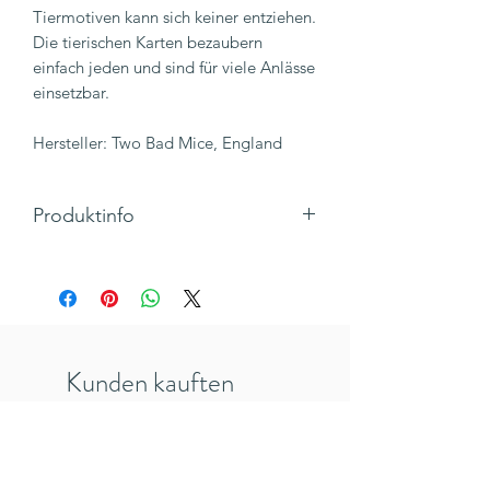
Tiermotiven kann sich keiner entziehen.
Die tierischen Karten bezaubern
einfach jeden und sind für viele Anlässe
einsetzbar.
Hersteller: Two Bad Mice, England
Produktinfo
Motiv: Mäuse mit Geschenk im
Tannenbaum
Text: For me?
Klappkarte, Hochformat mit Umschlag
Maße 105x 148 mm
Kunden kauften
Hersteller: TwoBadMice, England
Inkl. 19% MwSt., zzgl. Versandkosten
auch