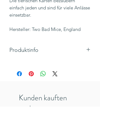
Die tierischen Karten bezaubern
einfach jeden und sind für viele Anlässe
einsetzbar.
Hersteller: Two Bad Mice, England
Produktinfo
Motiv: Zwei Hasen im
Sonnenuntergang
Text: "You an me"
Klappkarte, Hochformat mit Umschlag
Maße 148 x 105 mm
Kunden kauften
Hersteller: TWO BAD MICE, England
Inkl. 19% MwSt., zzgl. Versandkosten
auch