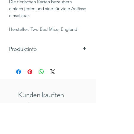
Die tierischen Karten bezaubern
einfach jeden und sind für viele Anlässe
einsetzbar.
Hersteller: Two Bad Mice, England
Produktinfo
Motiv: Igel und Eichhörnchen im Regen
auf einem Baum
Text: You'Re a Ray of Sunshine
Klappkarte, Hochformat mit Umschlag
Maße 105x 148 mm
Kunden kauften
Hersteller: TwoBadMice, England
Inkl. 19% MwSt., zzgl. Versandkosten
auch
veredelt