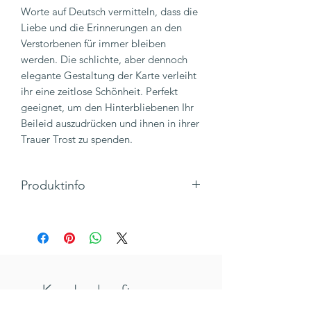
Worte auf Deutsch vermitteln, dass die
Liebe und die Erinnerungen an den
Verstorbenen für immer bleiben
werden. Die schlichte, aber dennoch
elegante Gestaltung der Karte verleiht
ihr eine zeitlose Schönheit. Perfekt
geeignet, um den Hinterbliebenen Ihr
Beileid auszudrücken und ihnen in ihrer
Trauer Trost zu spenden.
Produktinfo
DIN A6 Klappkarte im Hochformat.
300 g/m² starkes Designpapier
Der Umschlag ist aus klassischem
Kraftpapier.
Die Innenseite der Karte ist gut
Kunden kauften
beschreibbar.
Hergestellt in Deutschland