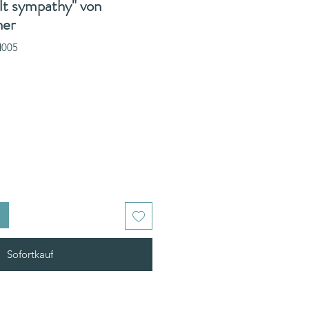
lt sympathy" von
ner
M005
Sofortkauf