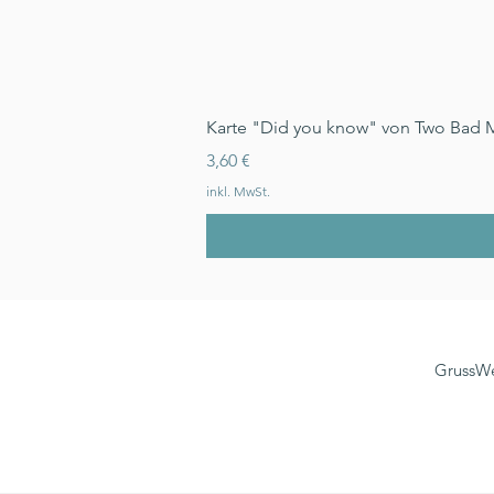
Karte "Did you know" von Two Bad 
Preis
3,60 €
inkl. MwSt.
GrussWe