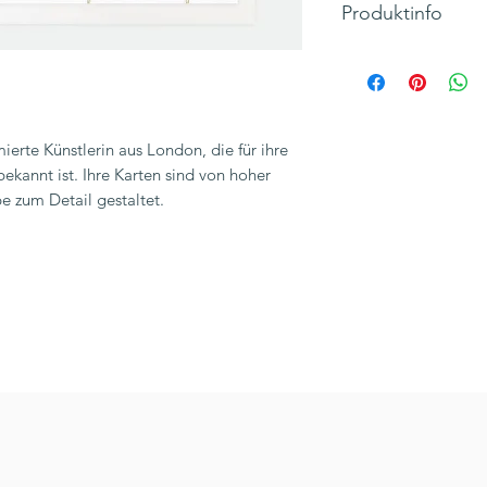
Produktinfo
Motiv: Blumen
Klappkarte, Quadra
Maße 125 x 135 m
Hersteller: Carolin
erte Künstlerin aus London, die für ihre
Inkl. 19% MwSt., zzg
ekannt ist. Ihre Karten sind von hoher
e zum Detail gestaltet.