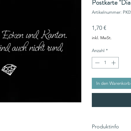
Postkarte "Di
Artikelnummer: PK0
Preis
1,70 €
inkl. MwSt.
Anzahl
*
In den Warenkorb
Produktinfo