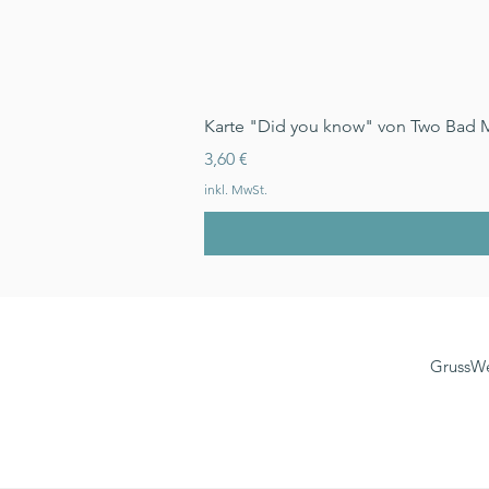
Karte "Did you know" von Two Bad 
Preis
3,60 €
inkl. MwSt.
GrussWe