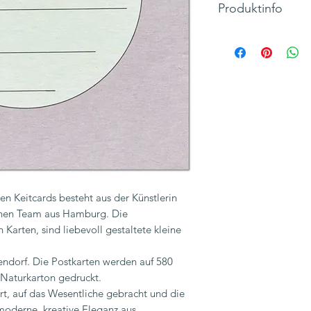
Produktinfo
Die nächste Feier st
Einladungskarte mit
perfekt um eure Lie
Stilvolle und handg
hochwertiger Holzsc
natürlichen Holzfase
Untersetzer für Getr
relativ dick und sehr 
Rückseite: Platz für
Maße: 148 x 105mm
Material: 580 Gramm 
n Keitcards besteht aus der Künstlerin
Naturkarton
inen Team aus Hamburg. Die
Inkl. 19% MwSt., zzg
Karten, sind liebevoll gestaltete kleine
endorf. Die Postkarten werden auf 580
 Naturkarton gedruckt.
ert, auf das Wesentliche gebracht und die
moderne, kreative Eleganz aus.