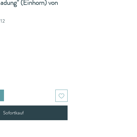
ladung" (Einhorn) von
212
Sofortkauf