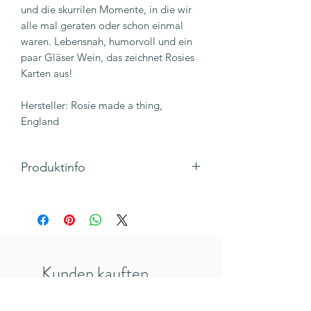
und die skurrilen Momente, in die wir
alle mal geraten oder schon einmal
waren. Lebensnah, humorvoll und ein
paar Gläser Wein, das zeichnet Rosies
Karten aus!
Hersteller: Rosie made a thing,
England
Produktinfo
"Netflix and too much chill"
Motiv: Mann und Frau auf der Couch
mit Popcorn und Getränk
Klappkarte, Quadratisch mit Umschlag
Maße 145 x 145 mm
Kunden kauften
Inkl. 19% MwSt., zzgl. Versandkosten
auch