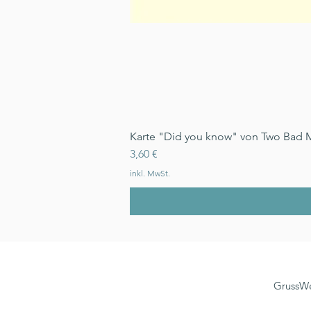
Karte "Did you know" von Two Bad 
Preis
3,60 €
inkl. MwSt.
GrussWe