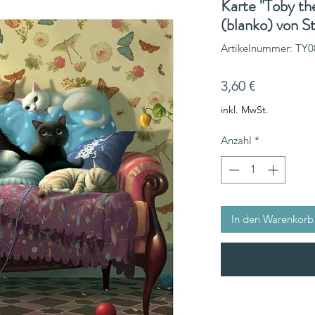
Karte "Toby th
(blanko) von 
Artikelnummer: TY0
Preis
3,60 €
inkl. MwSt.
Anzahl
*
In den Warenkorb