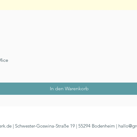
Mice
Schnellansicht
In den Warenkorb
rk.de | Schwester-Goswina-Straße 19 | 55294 Bodenheim |
hallo@gr