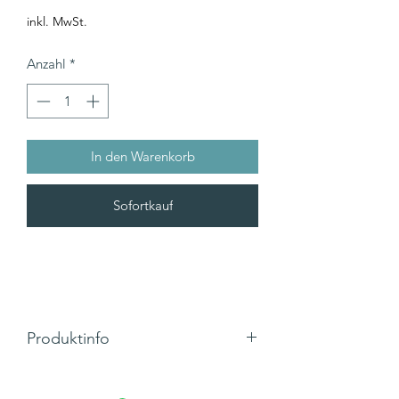
inkl. MwSt.
Anzahl
*
In den Warenkorb
Sofortkauf
Produktinfo
Motiv: Blumen und Knospen
kein Text (Blanko)