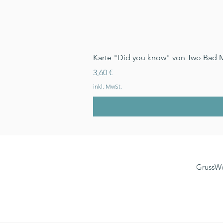
Karte "Did you know" von Two Bad 
Preis
3,60 €
inkl. MwSt.
GrussWe