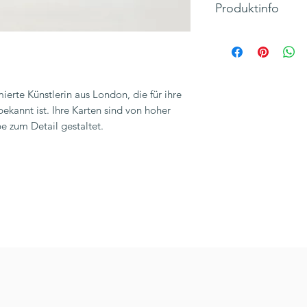
Produktinfo
Motiv: Herzen
Klappkarte, Quadra
Maße 125 x 135 m
Hersteller: Carolin
erte Künstlerin aus London, die für ihre
Inkl. 19% MwSt., zzg
ekannt ist. Ihre Karten sind von hoher
e zum Detail gestaltet.