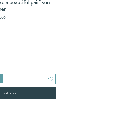
e a beautiful pair" von
ner
006
Sofortkauf