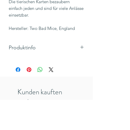
Die tierischen Karten bezaubern
einfach jeden und sind für viele Anlässe
einsetzbar.
Hersteller: Two Bad Mice, England
Produktinfo
Motiv: Hund umarmt anderen Hund
Text: "You deserve a hug!"
Klappkarte, Hochformat mit Umschlag
Maße 105x 148 mm
Hersteller: TwoBadMice, England
Kunden kauften
Inkl. 19% MwSt., zzgl. Versandkosten
auch