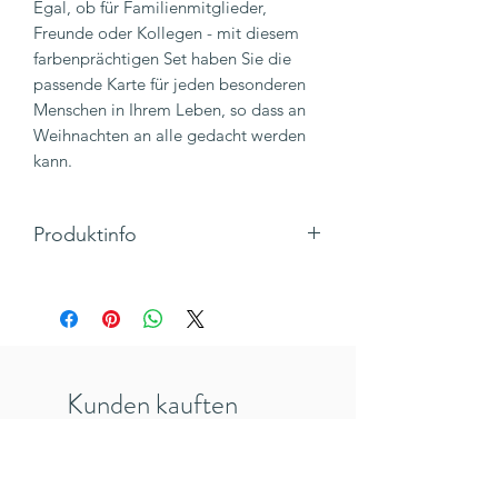
Egal, ob für Familienmitglieder,
Freunde oder Kollegen - mit diesem
farbenprächtigen Set haben Sie die
passende Karte für jeden besonderen
Menschen in Ihrem Leben, so dass an
Weihnachten an alle gedacht werden
kann.
Produktinfo
Mit diesem prachtvollen 8er Set
Weihnachtskarten seid ihr bestens auf
Weihnachten vorbereitet. Goldene
Highlights und ein lebendiger
Reliefdruck machen die Karten zu
Kunden kauften
einem echten Highlight und sind der
perfekte Ort für die Weihnachtsgrüße
auch
an eure Liebsten!