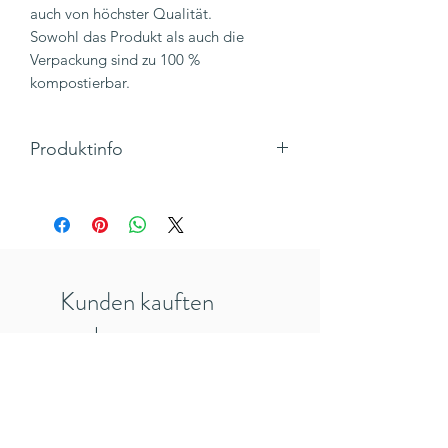
auch von höchster Qualität.
Sowohl das Produkt als auch die
Verpackung sind zu 100 %
kompostierbar.
Produktinfo
Innen unbedruckt.
Druckverfahren: Letterpress (Gedruckt
von Archivist Press)
Gedruckt auf Papier aus nachhaltiger
Produktion.
Kunden kauften
Produkt und Verpackung: 100 %
kompostierbar.
auch
Motiv: Engel
Klappkarte, Querformat mit Umschlag,
goldfoliert
Maße 124 x 87 mm (Kleinformat)
Hersteller: ARCHIVIST, England