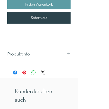
In den Warenkorb
Sofortkauf
Produktinfo
Mit dieser tollen ausklappbaren Karte
findet ihr den perfekten Platz für eure
Weihnachtsgrüße.
Motiv: Weihnachtsdorf mit Häusern,
Tannenbäumen, schlittschuhlaufenden
Kunden kauften
Menschen, Schneemännern und Santa's
Schlitten im Mondschein
auch
Text: "Merry Christmas"
Klappkarte, Quadratisch mit Umschlag,