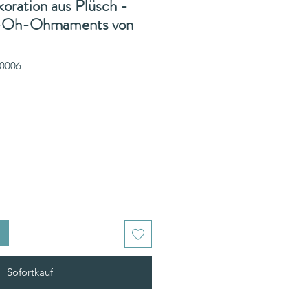
oration aus Plüsch -
-Oh-Ohrnaments von
D0006
Sofortkauf