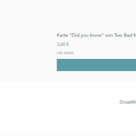
Karte "Did you know" von Two Bad 
Preis
3,60 €
inkl. MwSt.
GrussWe