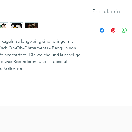
Produktinfo
Material: POLYEST
Durchmesser (cm): 6
Motiv: Penguin, Pin
kugeln zu langweilig sind, bringe mit
Hersteller: LEGAMI, 
lüsch Oh-Oh-Ohrnaments - Penguin von
Inkl. 19% MwSt., zzg
ihnachtsfest! Die weiche und kuschelige
 etwas Besonderem und ist absolut
e Kollektion!