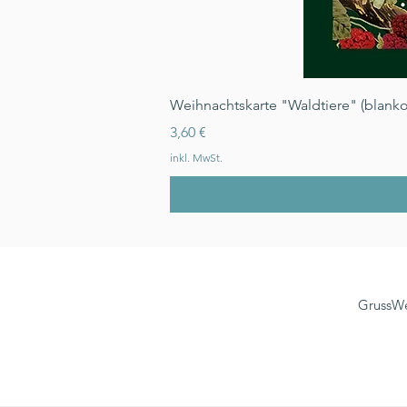
Weihnachtskarte "Waldtiere" (blanko
Preis
3,60 €
inkl. MwSt.
GrussWe