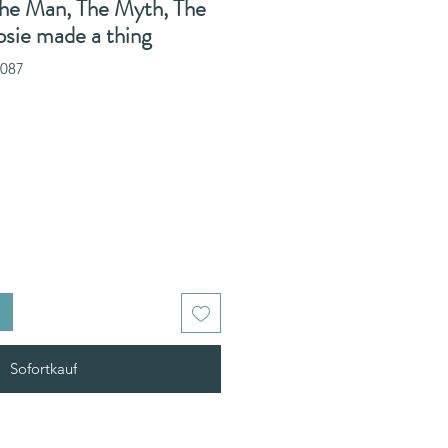
The Man, The Myth, The
sie made a thing
T087
Sofortkauf