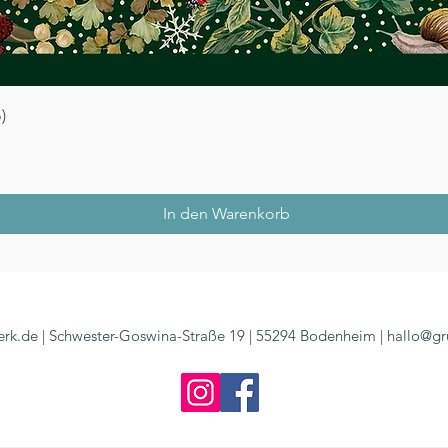
Schnellansicht
)
In den Warenkorb
rk.de | Schwester-Goswina-Straße 19 | 55294 Bodenheim |
hallo@gr