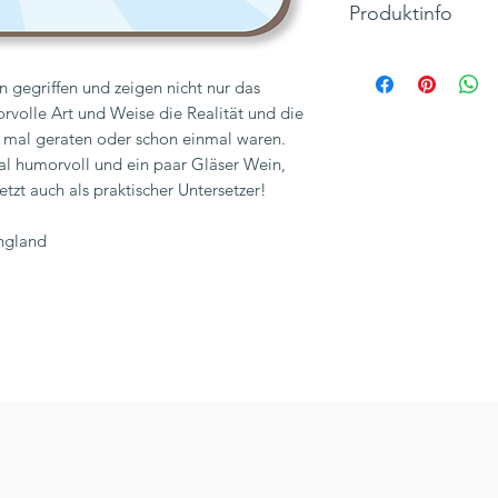
Produktinfo
Lustiger Getränkeunt
gerne Trinken und L
 gegriffen und zeigen nicht nur das
bestehen aus einem
rvolle Art und Weise die Realität und die
harte, beständige, 
le mal geraten oder schon einmal waren.
Tisch vor Hitze, Kra
l humorvoll und ein paar Gläser Wein,
etzt auch als praktischer Untersetzer!
Text: "The Man, Th
Motiv: Mann mit Son
England
Glasuntersetzer/Coa
Maße: 10cm x 10cm
Inkl. 19% MwSt., zzg