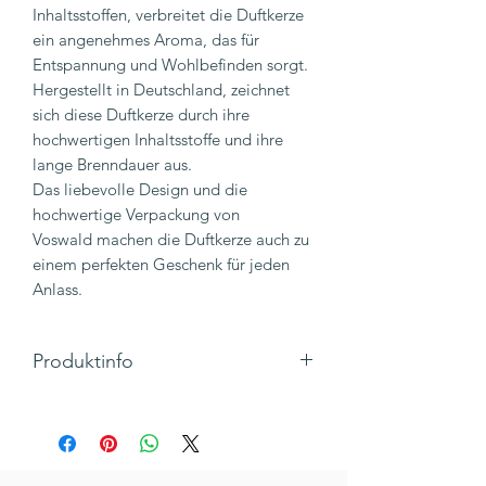
Inhaltsstoffen, verbreitet die Duftkerze
ein angenehmes Aroma, das für
Entspannung und Wohlbefinden sorgt.
Hergestellt in Deutschland, zeichnet
sich diese Duftkerze durch ihre
hochwertigen Inhaltsstoffe und ihre
lange Brenndauer aus.
Das liebevolle Design und die
hochwertige Verpackung von
Voswald machen die Duftkerze auch zu
einem perfekten Geschenk für jeden
Anlass.
Produktinfo
Aus Sicht der Physiker kann das Pferd
unmöglich fliegen. Dem Pferd ist das
aber egal. Oder war das die Hummel?
Naja, egal, unser Supergaul fliegt eben