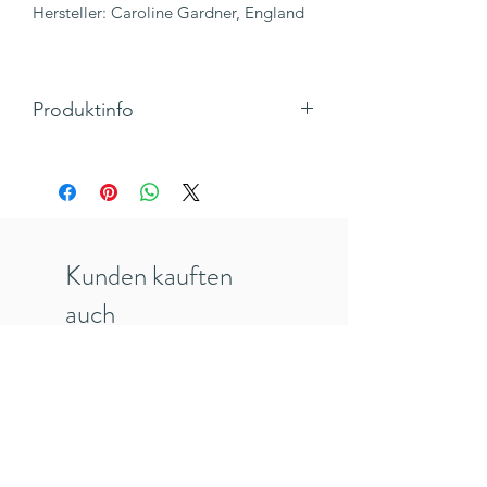
Hersteller: Caroline Gardner, England
Produktinfo
Maße: H 80 x B 70 mm
Material: Veganes Leder, goldener
Schlüsselring, Etikett in brauner
Lederoptik
Inkl. 19% MwSt., zzgl. Versandkosten
Kunden kauften
auch