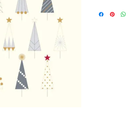
Motiv: Tannenbäume 
goldenen Highlights,
Klappkarte, Hochfo
Maße 93 x 153 mm
Hersteller: The Art 
Inkl. 19% MwSt., zzg