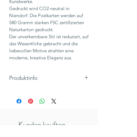
Kunstwerke.
Gedruckt wird CO2-neutral in
Niendorf. Die Postkarten werden auf
580 Gramm starken FSC zertifizierten
Naturkarton gedruckt.
Der unverkennbare Stil ist reduziert, auf
das Wesentliche gebracht und die
liebevollen Motive strahlen eine
moderne, kreative Eleganz aus.
Produktinfo
Für kleine Botschaften und
Lebensweisheiten die begleiten und
motivieren können, eignen sich unsere
Karten in Postkartenformat perfekt.
Stilvolle und handgezeichnete
Kunden kauften
Grußkarten aus hochwertiger
Holzschliffpappe. Einem Karton aus
auch