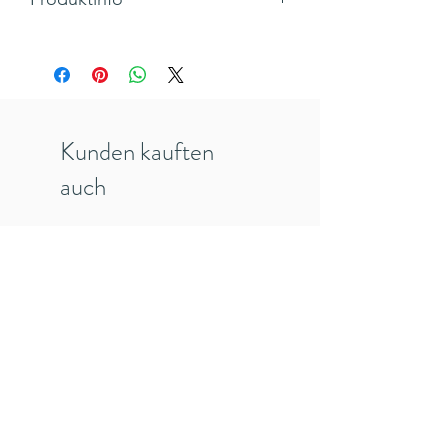
Für kleine Botschaften und Texte
eignen sich unsere Karten in
Postkartenformat perfekt.
Rückseite: Platz für deine persönliche
Nachricht & Text "Du bist schwer in
Kunden kauften
Ordnung"
Maße: A6, Querformat
auch
Hergestellt in Deutschland
Inkl. 19% MwSt., zzgl. Versandkosten