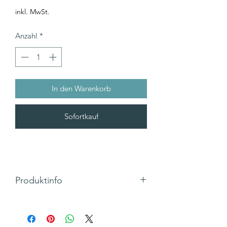
inkl. MwSt.
Anzahl
*
In den Warenkorb
Sofortkauf
Produktinfo
Rund um das Thema Bücher geht es
bei unseren Lesezeichen.
Kleine Botschaften und