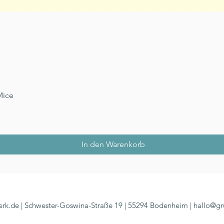
Schnellansicht
Mice
In den Warenkorb
rk.de | Schwester-Goswina-Straße 19 | 55294 Bodenheim |
hallo@gr