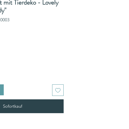
t mit Tierdeko - Lovely
dy"
P0003
Sofortkauf