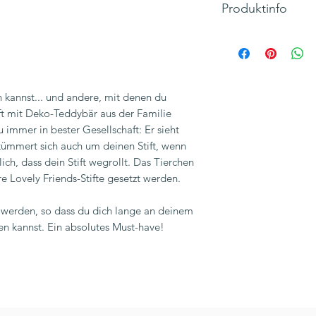
Produktinfo
Motiv: Teddybär
Text: "Dream big"
Durchmesser der Sp
Material: KUNSTST
n kannst... und andere, mit denen du
Höhe: 14 cm
ft mit Deko-Teddybär aus der Familie
Gewicht: 9 g
 immer in bester Gesellschaft: Er sieht
Breite: 2 cm
 kümmert sich auch um deinen Stift, wenn
Hersteller: LEGAMI, 
ich, dass dein Stift wegrollt. Das Tierchen
Inkl. 19% MwSt., zzg
Lovely Friends-Stifte gesetzt werden.
t werden, so dass du dich lange an deinem
uen kannst. Ein absolutes Must-have!