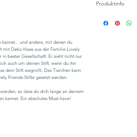
Produktinfo
Motiv: Hase
Text: "Don't worry 
Durchmesser der Sp
Material: KUNSTST
n kannst... und andere, mit denen du
Höhe: 14 cm
ft mit Deko-Hase aus der Familie Lovely
Gewicht: 9 g
in bester Gesellschaft: Er sieht nicht nur
Breite: 2 cm
ich auch um deinen Stift, wenn du ihn
Hersteller: LEGAMI, 
ss dein Stift wegrollt. Das Tierchen kann
Inkl. 19% MwSt., zzg
y Friends-Stifte gesetzt werden.
t werden, so dass du dich lange an deinem
uen kannst. Ein absolutes Must-have!