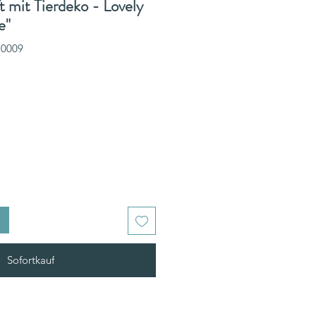
t mit Tierdeko - Lovely
e"
P0009
Sofortkauf