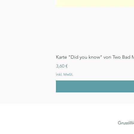
Karte "Did you know" von Two Bad 
Preis
3,60 €
inkl. MwSt.
GrussWe