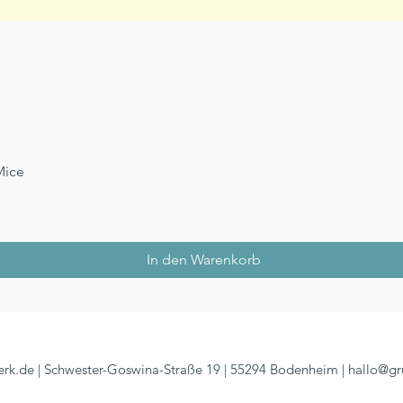
Schnellansicht
Mice
In den Warenkorb
rk.de | Schwester-Goswina-Straße 19 | 55294 Bodenheim |
hallo@gr