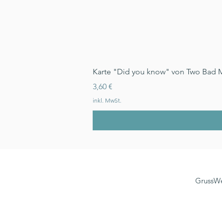
Karte "Did you know" von Two Bad 
Preis
3,60 €
inkl. MwSt.
GrussWe