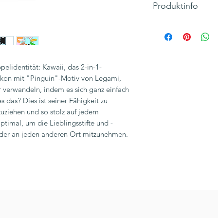
Produktinfo
Schliessung: REIS
Material: SILIKON
Für bis zu 15 Erasab
Höhe: 22 cm
elidentität: Kawaii, das 2-in-1-
Gewicht 157 g
kon mit "Pinguin"-Motiv von Legami,
Durchmesser: 6.3 c
er verwandeln, indem es sich ganz einfach
Hersteller: LEGAMI, 
 das? Dies ist seiner Fähigkeit zu
Inkl. 19% MwSt., zzg
zuziehen und so stolz auf jedem
ptimal, um die Lieblingsstifte und -
o oder an jeden anderen Ort mitzunehmen.