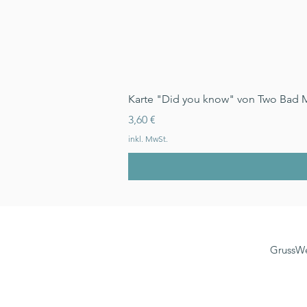
Karte "Did you know" von Two Bad 
Preis
3,60 €
inkl. MwSt.
GrussWe