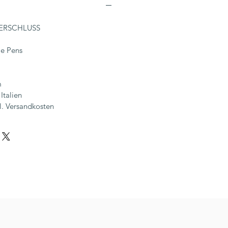
SVERSCHLUSS
le Pens
m
Italien
l. Versandkosten