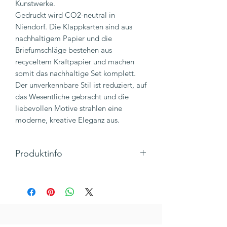
Kunstwerke.
Gedruckt wird CO2-neutral in
Niendorf. Die Klappkarten sind aus
nachhaltigem Papier und die
Briefumschläge bestehen aus
recyceltem Kraftpapier und machen
somit das nachhaltige Set komplett.
Der unverkennbare Stil ist reduziert, auf
das Wesentliche gebracht und die
liebevollen Motive strahlen eine
moderne, kreative Eleganz aus.
Produktinfo
Klappkarte inkl. Umschlag
Innenseite: Blanko - Platz für
deine persönliche Nachricht
Maße: 147 x 104mm, Hochformat
Material: 300g Papier inkl. DIN A6