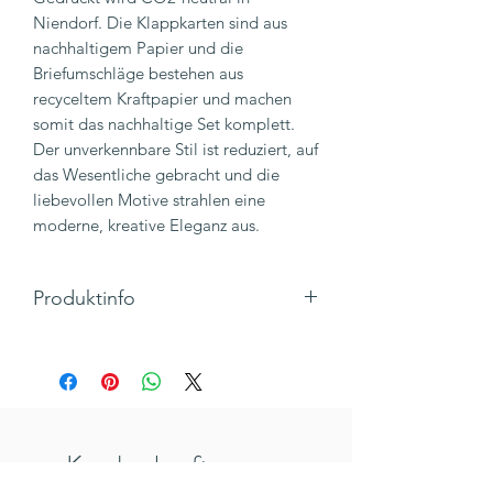
Niendorf. Die Klappkarten sind aus
nachhaltigem Papier und die
Briefumschläge bestehen aus
recyceltem Kraftpapier und machen
somit das nachhaltige Set komplett.
Der unverkennbare Stil ist reduziert, auf
das Wesentliche gebracht und die
liebevollen Motive strahlen eine
moderne, kreative Eleganz aus.
Produktinfo
Klappkarte inkl. Umschlag
Innenseite: Blanko - Platz für
deine persönliche Nachricht
Maße: 147 x 104mm, Hochformat
Material: 300g Papier inkl. DIN A6
Kunden kauften
Umschlag
Inkl. 19% MwSt., zzgl. Versandkosten