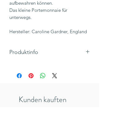
aufbewahren können.
Das kleine Portemonnaie für
unterwegs.
Hersteller: Caroline Gardner, England
Produktinfo
Maße: H 90 x B 120 x T 7 mm
Veganes Leder
Münzfach mit silbernen Reißverschluss
schwarzweiß-farbenes Innenfutter mit
Herzmuster im Münzfach
Kunden kauften
3 Kartenfächer
Caroline Gardner
auch
Inkl. 19% MwSt., zzgl. Versandkosten
veredelt