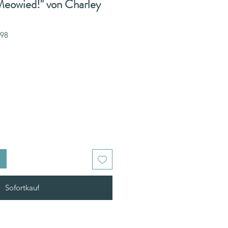
Meowied!" von Charley
298
Sofortkauf