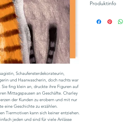
Produktinfo
Motiv: Katzen-Ehep
Text: You're meowi
Klappkarte, Hochfo
Maße 110 x 155 m
Hersteller: Charley 
Inkl. 19% MwSt., zzg
sagistin, Schaufensterdekorateurin,
gerin und Haarwascherin, doch nachts war
 Sie fing klein an, druckte ihre Figuren auf
ihren Mittagspausen an Geschäfte. Charley
Herzen der Kunden zu erobern und mit nur
te eine Geschichte zu erzählen.
n Tiermotiven kann sich keiner entziehen.
infach jeden und sind für viele Anlässe