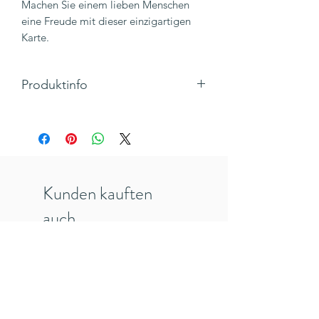
Machen Sie einem lieben Menschen
eine Freude mit dieser einzigartigen
Karte.
Produktinfo
Motiv: Segelschiffe auf dem Meer mit
Insel und Pflanzen
Text: kein Text - blanko
Klappkarte, Quadratisch mit Umschlag,
geprägt
Kunden kauften
Maße 138 x 138 mm
Hersteller: TheArtFile, England (Kate
auch
Heiss)
Inkl. 19% MwSt., zzgl. Versandkosten