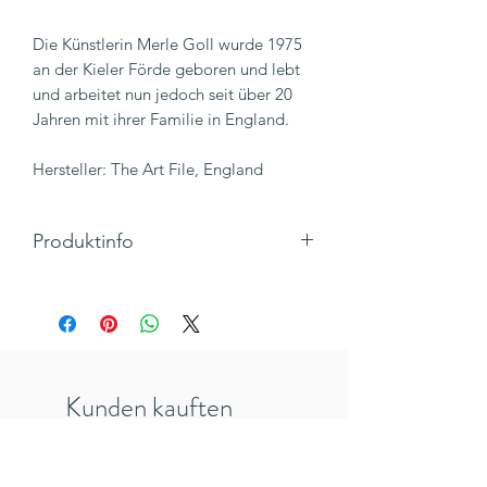
Die Künstlerin Merle Goll wurde 1975
an der Kieler Förde geboren und lebt
und arbeitet nun jedoch seit über 20
Jahren mit ihrer Familie in England.
Hersteller: The Art File, England
Produktinfo
Motiv: Katze mit Goldfischen
Text: kein Text (blanko)
Klappkarte, Quadratisch mit Umschlag,
foliert
Maße 138 x 138 mm
Kunden kauften
Hersteller: THE ART FILE, England
Inkl. 19% MwSt., zzgl. Versandkosten
auch