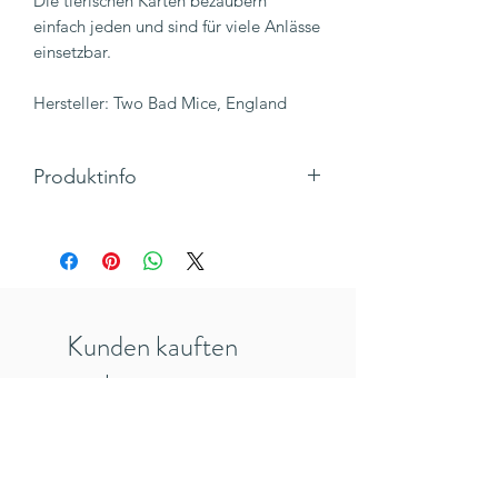
Die tierischen Karten bezaubern
einfach jeden und sind für viele Anlässe
einsetzbar.
Hersteller: Two Bad Mice, England
Produktinfo
Motiv: Großer Hase mit kleinem Hasen
im Arm
Text: I've got you babe
Klappkarte, Hochformat mit Umschlag
Maße 105x 148 mm
Kunden kauften
Hersteller: TwoBadMice, England
Inkl. 19% MwSt., zzgl. Versandkosten
auch