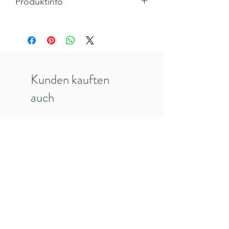
Produktinfo
Motiv: Roboter
Klappkarte Pop up 3D, Querformat
Maße 126 x 168 mm
Hersteller: THE ART FILE, England
Inkl. 19% MwSt., zzgl. Versandkosten
Kunden kauften
auch
veredelt