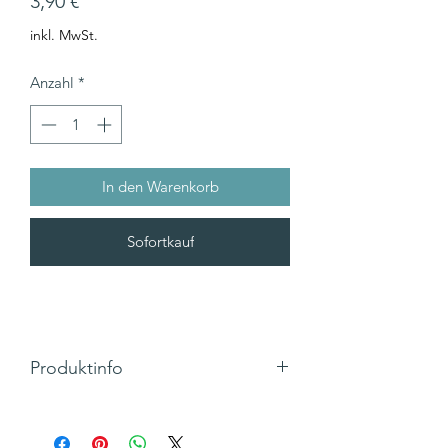
Preis
3,90 €
inkl. MwSt.
Anzahl
*
In den Warenkorb
Sofortkauf
Produktinfo
Motiv: Glühbirne
Text: "GENIUS -