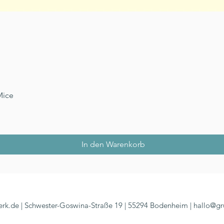
Schnellansicht
Mice
In den Warenkorb
rk.de | Schwester-Goswina-Straße 19 | 55294 Bodenheim |
hallo@gr