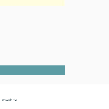
Karte "A swell kinda guy
Preis
3,60 €
inkl. MwSt.
usswerk.de