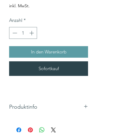
inkl. MwSt.
Anzahl
*
In den Warenkorb
Sofortkauf
Produktinfo
Motiv: goldener Froschkönig
Text: kein Text (blanko)
Klappkarte, Hochformat mit Umschlag,