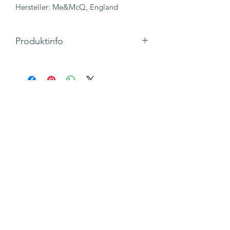
Hersteller: Me&McQ, England
Produktinfo
Motiv: Hundewagen
Faltkarte 3D, Quadratisch, inkl.
Begleitkarte und Umschlag
Maße 165 x 165 mm
Inkl. 19% MwSt., zzgl. Versandkosten
Kunden kauften
auch